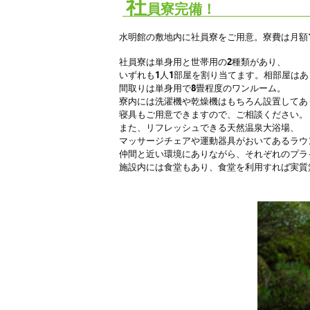
社
員寮完備！
水明館の敷地内に社員寮をご用意。寮費は月額1万
社員寮は単身用と世帯用の2種類があり、
いずれも1人1部屋を割り当てます。相部屋は
間取りは単身用で8畳程度のワンルーム。
寮内には洗濯機や乾燥機はもちろん設置してあ
寝具もご用意できますので、ご相談ください。
また、リフレッシュできる天然温泉大浴場、
マッサージチェアや運動器具がおいてあるラウ
仲間と近い環境にありながら、それぞれのプラ
施設内には食堂もあり、
食堂を利用すれば実質