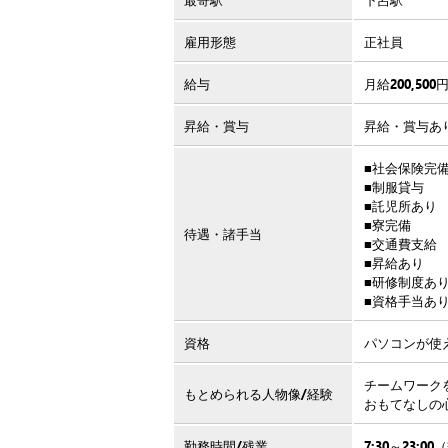
雇用形態
正社員
給与
月給200,500
昇給・賞与
昇給・賞与あ
■社会保険完
■制服貸与
■託児所あり
■寮完備
待遇・諸手当
■交通費支給
■昇給あり
■研修制度あ
■資格手当あ
資格
パソコンが使
チームワーク
もとめられる人物像/経験
おもてなしの
勤務時間/残業
7:30～23: