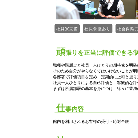
社員寮完備
社員食堂あり
社会保険
頑
張りを正当に評価できる
職種や階層ごと社員一人ひとりの
期待像を明確
そのため自分がやらなくてはいけないことが明
各部署で評価項目を定め、定期的に上司と振り
社員一人ひとりによる自己評価と、客観的な評
まずは所属部署の基本を身につけ、徐々に業務
仕
事内容
館内を利用されるお客様の受付・応対全般