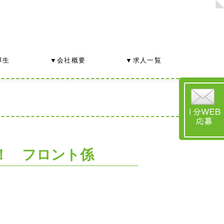
厚生
▼会社概要
▼求人一覧
！ フロント係