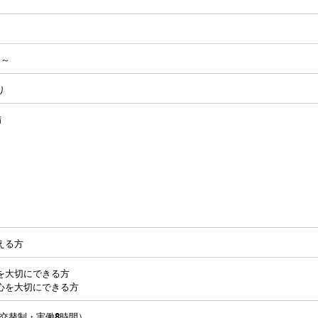
円～
り
備
り
り
える方
を大切にできる方
心を大切にできる方
00（交替制・実働8時間）