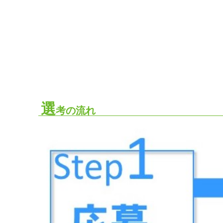
選
考の流れ